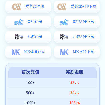
务覆盖东南亚、欧洲、中东等重点市场，具备全球运
营与本地适配的服务能力。
持续优化，数据驱动
平台基于用户行为分析，不断迭代功能细节与视觉交
互体验，结合 AI 智能算法与赛事数据，为用户提供
精准内容分发与个性化推荐，增强整体互动价值。