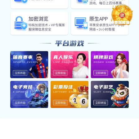
用户真实使用旅程
从注册到日常使用，流程清晰、体验顺畅