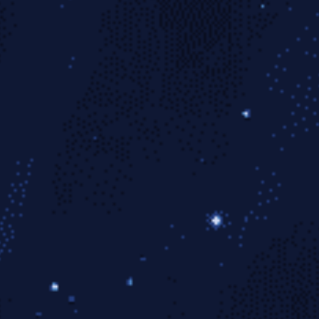
2、转会至赫罗纳的意义
对于许多运动员来说，转会是职业生涯中的一个
会至赫罗纳无疑具有深远意义。首先，从个人发
生涯，可以让他从过去的阴影中走出来，再次展
他对此充满期待。
其次，在赫罗纳这样一个追求进步与发展的团队
力，实现更高目标。这不仅有助于加强个人信心
球员而言，与经验丰富的大师同场训练与比赛，
此外，这次转会还意味着更多责任与压力。在巴
需要面对挑战与竞争。这种强烈的责任感激励着
感，让他更加专注于每一次训练与比赛，提高自