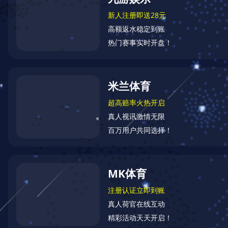
立即下载星空官方APP
首页
/
体育快讯
/ 正文