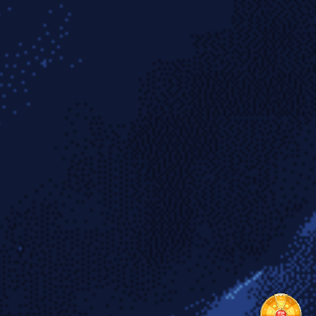
重要节点，而对于特尔施特根而言，这次转
展角度来看，在新的环境中重启自己的职业
现自己的实力。这样的机会并不常见，因此
中，他能够发挥自身优势，与新队友共同努
，也能进一步提升整个团队水平。对于年轻
无疑是一次宝贵学习机会。
萨时期，他习惯了夺冠后的荣耀，而如今则
他不断前行，同时也增添了比赛中的紧迫
身状态，为球队贡献力量。