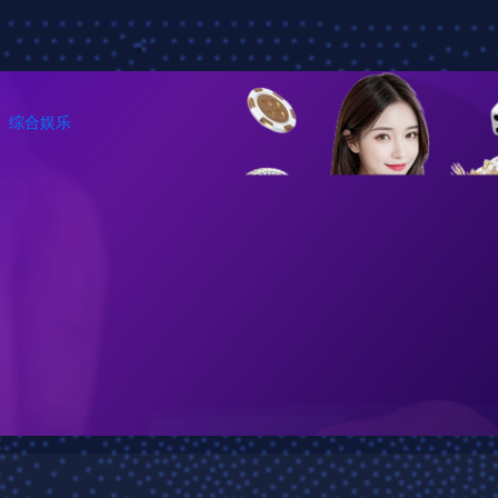
体育
下载App
公司简介
威体育数据平
包括NBA、英超、欧洲杯、
信赖。