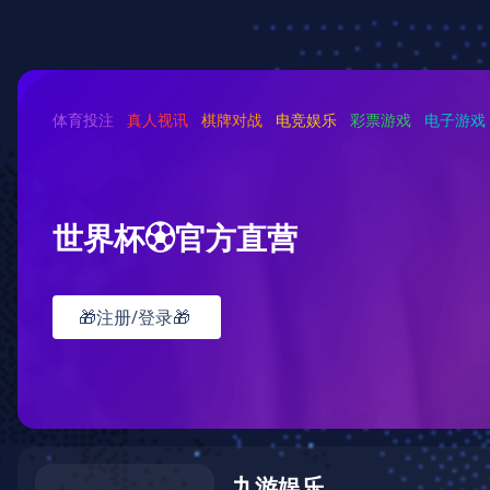
立即注册
星空官方
官网 · 权
台
星空官方 OFFICIAL WEBSITE
自2022年创立以来，
星空官方
致力于为用户提供
LPL在内的热门赛事直播与数据服务，广受用户