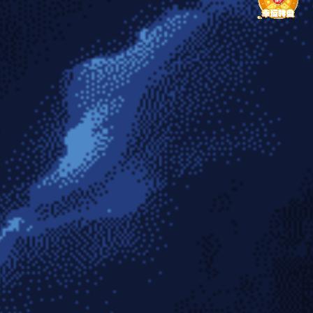
了一些令人瞩目的成绩，但他们并未满足于
希望能够冲击更高的位置，以争取欧战资
盟的不久后卫和门将，此时正是考验他们团
引援，包括签下像特尔施图肯这样的明星球
行了调整，更加注重整体配合与防守稳固
因此，新赛季对于赫罗纳来说既是机遇也是
赛。
合，通过逐步完善战术体系，使各个位置球
像特尔施图肯这样具备高水平判断力与果断
安全。因此，新赛季即将开始之际，全队上