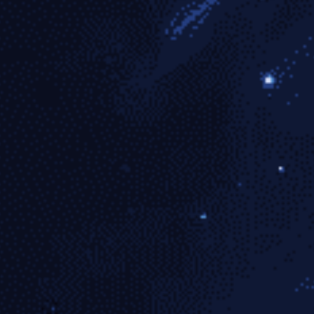
特尔施特根身披赫罗纳22号
球衣期待对阵赫塔费的首场
亮相